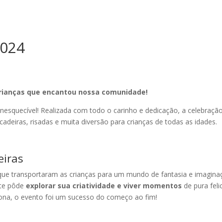
2024
Crianças que encantou nossa comunidade!
nesquecível! Realizada com todo o carinho e dedicação, a celebra
cadeiras, risadas e muita diversão para crianças de todas as idades.
eiras
e transportaram as crianças para um mundo de fantasia e imaginação
nte pôde
explorar sua criatividade e viver momentos
de pura feli
ona, o evento foi um sucesso do começo ao fim!