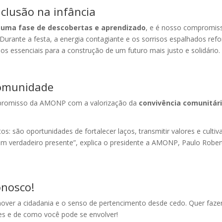
nclusão na infância
é uma fase de descobertas e aprendizado
, e é nosso compromiss
 Durante a festa, a energia contagiante e os sorrisos espalhados ref
os essenciais para a construção de um futuro mais justo e solidário.
comunidade
romisso da AMONP com a valorização da
convivência comunitár
 são oportunidades de fortalecer laços, transmitir valores e culti
um verdadeiro presente”, explica o presidente a AMONP, Paulo Robert
onosco!
ver a cidadania e o senso de pertencimento desde cedo. Quer faz
des e de como você pode se envolver!