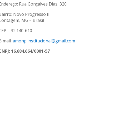
Endereço: Rua Gonçalves Dias, 320
Bairro: Novo Progresso II
Contagem, MG – Brasil
CEP – 32.140-610
E-mail:
amonp.institucional@gmail.com
CNPJ: 16.684.664/0001-57